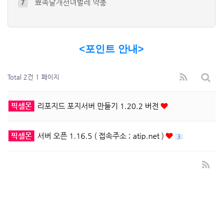
모르는번호 스팸인지 확인하기 -스팸등 모…
8
그누보드 카테고리 출력 (원하는 특정 카…
9
그누보드의 댓글에도 스마트에디터2 적용하…
10
<포인트 안내>
티비위키(TVWIKI) - 최신영화 , …
4
오디션 프로그램으로 초간단 파열음 지우는…
5
Total 2건
1 페이지
픽셀몬
리포지드 포지서버 만들기 1.20.2 버전
픽셀몬
서버 오픈 1.16.5 ( 접속주소 ; atip.net )
3