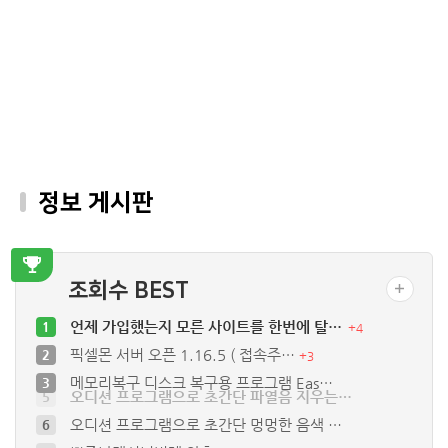
정보 게시판
조회수 BEST
언제 가입했는지 모른 사이트를 한번에 탈…
1
+
4
픽셀몬 서버 오픈 1.16.5 ( 접속주…
2
+
3
메모리복구 디스크 복구용 프로그램 Eas…
3
오디션 프로그램으로 초간단 파열음 지우는…
5
오디션 프로그램으로 초간단 멍멍한 음색 …
6
뾰족날개선녀벌레 약충
7