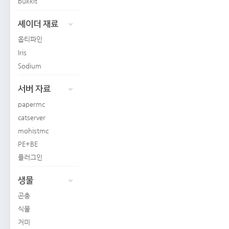
bukkit
셰이더 재료
옵티파인
Iris
Sodium
서버 자료
papermc
catserver
mohistmc
PE+BE
플러그인
생물
곤충
식물
거미