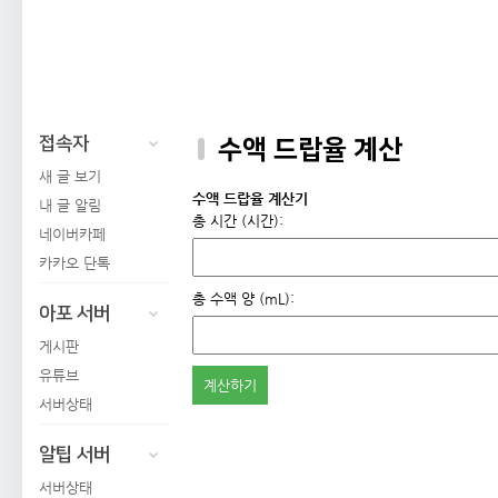
접속자
수액 드랍율 계산
새 글 보기
수액 드랍율 계산기
내 글 알림
총 시간 (시간):
네이버카페
카카오 단톡
총 수액 양 (mL):
아포 서버
게시판
유튜브
계산하기
서버상태
알팁 서버
서버상태