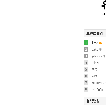
포인트랭킹
1
lime
2
Jake
3
ghoots
4
기사1
5
하루
6
지누
7
gildoyou
8
화학담당
검색랭킹