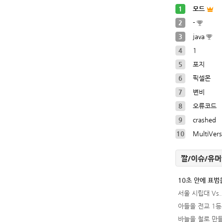
1
모드
2
-
3
java
4
1
5
포지
6
픽셀몬
7
변비
8
오류코드
9
crashed
10
MultiVer
짤/이슈/유
10초 안에 표
서울 시립대 Vs..
아들을 전교 1등
바늘을 철로 만