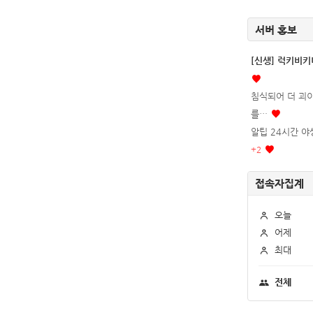
서버 홍보
[신생] 럭키비
침식되어 더 괴이
를…
알팁 24시간 야생
+
2
접속자집계
오늘
어제
최대
전체