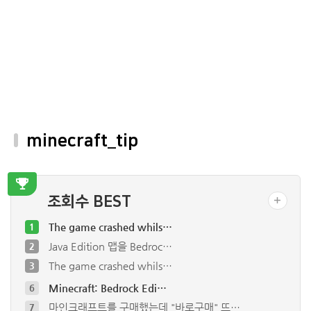
minecraft_tip
조회수 BEST
The game crashed whils…
1
Java Edition 맵을 Bedroc…
2
The game crashed whils…
3
Minecraft: Bedrock Edi…
6
마인크래프트를 구매했는데 "바로구매" 뜨…
7