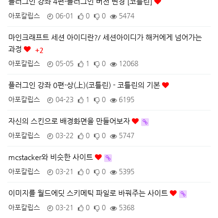
플러그인 강좌 4편-플러그인 버전 변경 [코틀린]
아포칼립스
06-01
0
0
5474
마인크래프트 세션 아이디란?/ 세션아이디가 해커에게 넘어가는
과정
+2
아포칼립스
05-05
1
0
12068
플러그인 강좌 0편-상(上)(코틀린) - 코틀린의 기본
아포칼립스
04-23
1
0
6195
자신의 스킨으로 배경화면을 만들어보자
아포칼립스
03-22
0
0
5747
mcstacker와 비슷한 사이트
아포칼립스
03-21
0
0
5395
이미지를 월드에딧 스키메틱 파일로 바꿔주는 사이트
아포칼립스
03-21
0
0
5368