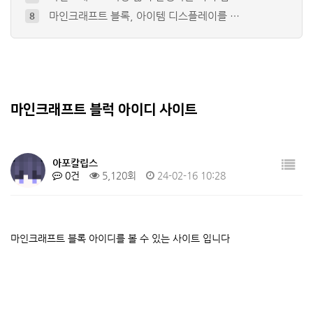
마인크래프트 블록, 아이템 디스플레이를 …
8
마인크래프트 조합법 게임 Minecraf…
9
플러그인 강좌 3편(코틀린): 명령어를 …
10
플러그인 강좌 1편(코틀린)
4
+
2
마인크래프트 세션 아이디란?/ 세션아이디…
5
+
2
마인크래프트 블럭 아이디 사이트
아포칼립스
0건
5,120회
24-02-16 10:28
마인크래프트 블록 아이디를 볼 수 있는 사이트 입니다