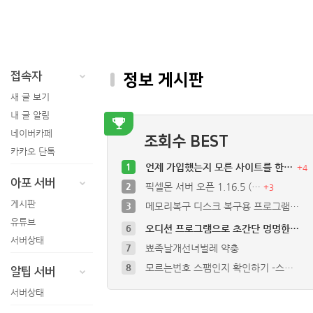
접속자
정보 게시판
새 글 보기
내 글 알림
네이버카페
조회수 BEST
카카오 단톡
1
언제 가입했는지 모른 사이트를 한…
+
4
아포 서버
2
픽셀몬 서버 오픈 1.16.5 (…
+
3
게시판
3
메모리복구 디스크 복구용 프로그램…
유튜브
6
오디션 프로그램으로 초간단 멍멍한…
서버상태
7
뾰족날개선녀벌레 약충
8
모르는번호 스팸인지 확인하기 -스…
알팁 서버
9
그누보드 카테고리 출력 (원하는 …
서버상태
10
그누보드의 댓글에도 스마트에디터2…