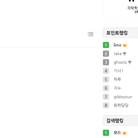
간단 멍멍한…
2024-01-12
간단 파열음…
2024-01-12
포인트랭킹
1
lime
2
Jake
3
ghoots
4
기사1
5
하루
6
지누
7
gildoyoun
8
화학담당
검색랭킹
1
모드