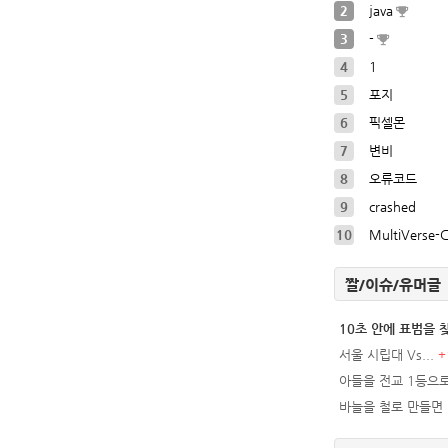
2
java
3
-
4
1
5
포지
6
픽셀몬
7
변비
8
오류코드
9
crashed
10
MultiVerse-
짤/이슈/유머글
10초 안에 표범을
서울 시립대 Vs...
+
아들을 전교 1등으로
바늘을 철로 만들면