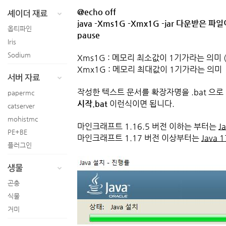
@echo off
셰이더 재료
java -Xms1G -Xmx1G -jar 다운받은 파일
옵티파인
pause
Iris
Sodium
Xms1G : 메모리 최소값이 1기가라는 의미
Xmx1G : 메모리 최대값이 1기가라는 의미
서버 자료
작성한 텍스트 문서를 확장자명을 .bat 으로
papermc
시작.bat
이런식이면 됩니다.
catserver
mohistmc
마인크래프트 1.16.5 버전 이하는 부터는
J
PE+BE
마인크래프트 1.17 버전 이상부터는
Java 1
플러그인
생물
곤충
식물
거미