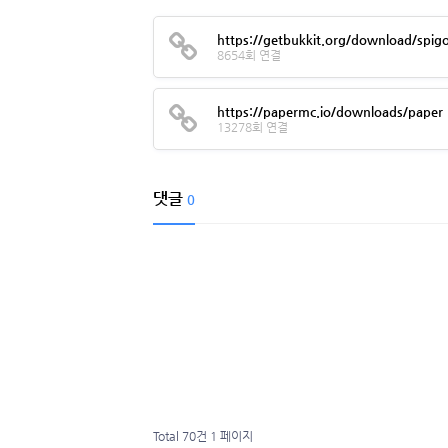
https://getbukkit.org/download/spig
8654회 연결
https://papermc.io/downloads/paper
13278회 연결
댓글
0
Total 70건
1 페이지