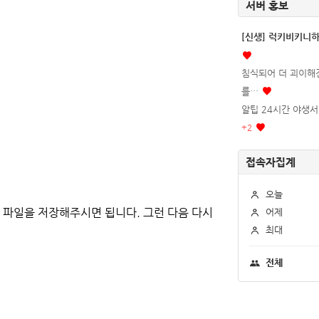
서버 홍보
[신생] 럭키비키니
침식되어 더 괴이해진
를…
알팁 24시간 야생서버
+
2
접속자집계
오늘
 파일을 저장해주시면 됩니다.
그런 다음 다시
어제
최대
전체