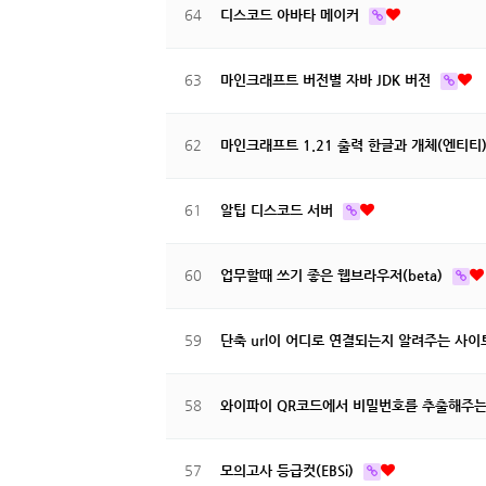
64
디스코드 아바타 메이커
63
마인크래프트 버전별 자바 JDK 버전
62
마인크래프트 1.21 출력 한글과 개체(엔티티),
61
알팁 디스코드 서버
60
업무할때 쓰기 좋은 웹브라우저(beta)
59
단축 url이 어디로 연결되는지 알려주는 사
58
와이파이 QR코드에서 비밀번호를 추출해주
57
모의고사 등급컷(EBSi)