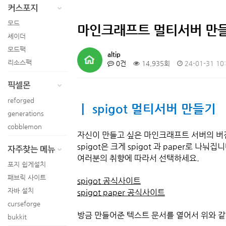
커스포지
4
티비위키(TVWIKI) - 최신영…
모드
5
오디션 프로그램으로 초간단 파열음…
마인크래프트 멀티서버 만들기
셰이더
모드팩
altip
리소스팩
0건
14,935회
24-01-31 10
픽셀몬
reforged
ㅣ spigot 멀티서버 만들기
generations
cobblemon
자신이 만들고 싶은 마인크래프트 서버의 버
spigot은 크게 spigot 과 paper로 나눠집니
자주찾는 메뉴
여러분의 취향에 따라서 선택하세요.
포지 쉽게설치
패브릭 사이트
spigot 공식사이트
자바 설치
spigot paper 공식사이트
curseforge
방금 만들어준 텍스트 문서를 열어서 위와 같
bukkit