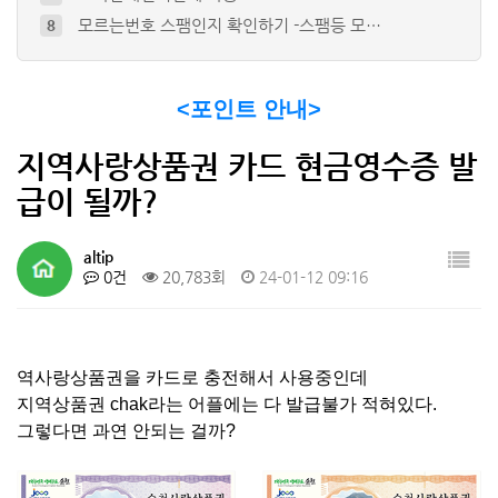
모르는번호 스팸인지 확인하기 -스팸등 모…
8
그누보드 카테고리 출력 (원하는 특정 카…
9
그누보드의 댓글에도 스마트에디터2 적용하…
10
<포인트 안내>
티비위키(TVWIKI) - 최신영화 , …
4
오디션 프로그램으로 초간단 파열음 지우는…
5
지역사랑상품권 카드 현금영수증 발
급이 될까?
altip
0건
20,783회
24-01-12 09:16
역사랑상품권을 카드로 충전해서 사용중인데
지역상품권 chak라는 어플에는 다 발급불가 적혀있다.
그렇다면 과연 안되는 걸까?