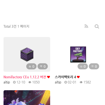
Total 3건
1 페이지
추천
비추천
추천
비추천
0
0
0
0
Nomifactory CEu 1.12.2 버전
스카이팩토리 4
altip
12-10
1050
altip
02-01
1582