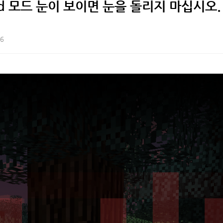
ss mod 모드 눈이 보이면 눈을 돌리지 마십시오.
2024-10-14
4
신박한 TNT 모드 ` Mine
2024-01-14
5
픽셀몬 리포지드 설치법 (
2024-02-04
6
픽셀몬 리포지드 포지서버
16