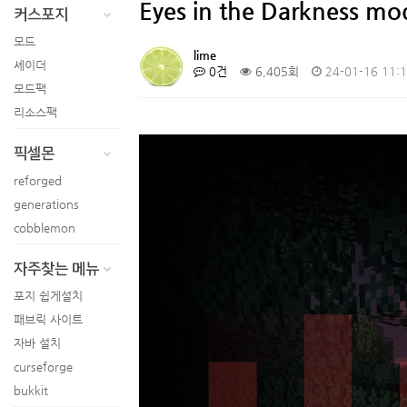
Eyes in the Darkne
커스포지
4
다양한 레일이 추가되는 모드 -T…
+
1
모드
5
픽셀몬 리포지드 포지서버 만들기 …
lime
셰이더
6
보스 모드 L_Ender 's …
0건
6,405회
24-01-16 11:
모드팩
리소스팩
픽셀몬
reforged
generations
cobblemon
자주찾는 메뉴
포지 쉽게설치
패브릭 사이트
자바 설치
curseforge
bukkit