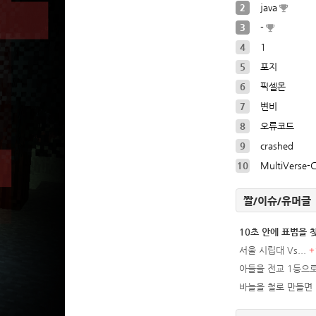
2
java
3
-
4
1
5
포지
6
픽셀몬
7
변비
8
오류코드
9
crashed
10
MultiVerse-
짤/이슈/유머글
10초 안에 표범을
서울 시립대 Vs...
+
아들을 전교 1등으로
바늘을 철로 만들면