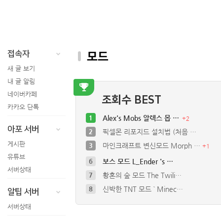
접속자
모드
새 글 보기
내 글 알림
네이버카페
조회수 BEST
카카오 단톡
1
Alex's Mobs 알렉스 몹 …
+
2
아포 서버
2
픽셀몬 리포지드 설치법 (처음 …
게시판
3
마인크래프트 변신모드 Morph …
+
1
유튜브
6
보스 모드 L_Ender 's …
서버상태
7
황혼의 숲 모드 The Twili…
8
신박한 TNT 모드 ` Minec…
알팁 서버
9
마크안에 유튜브를 켜보자 최신 1…
서버상태
10
보스모드 Mowzie's Mobs