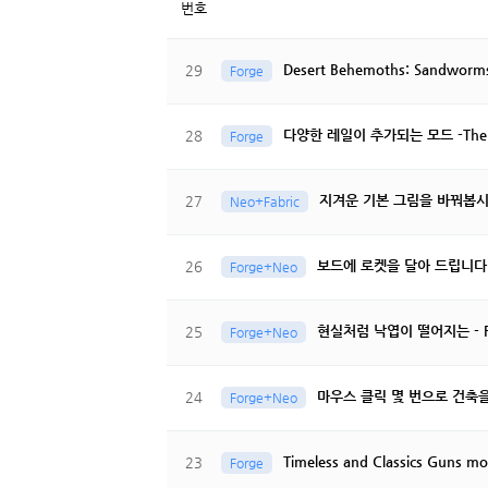
번호
Desert Behemoths: Sandwor
29
Forge
다양한 레일이 추가되는 모드 -Therm
28
Forge
지겨운 기본 그림을 바꿔봅시다 Au
27
Neo+Fabric
보드에 로켓을 달아 드립니다. B
26
Forge+Neo
현실처럼 낙엽이 떨어지는 - Fal
25
Forge+Neo
마우스 클릭 몇 번으로 건축을 간
24
Forge+Neo
Timeless and Classics G
23
Forge