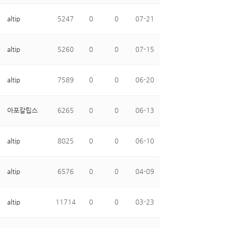
altip
5247
0
0
07-21
altip
5260
0
0
07-15
altip
7589
0
0
06-20
아포칼립스
6265
0
0
06-13
…
altip
8025
0
0
06-10
altip
6576
0
0
04-09
altip
11714
0
0
03-23