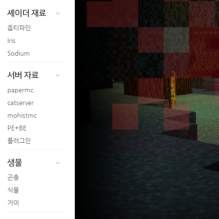
셰이더 재료
옵티파인
Iris
Sodium
서버 자료
papermc
catserver
mohistmc
PE+BE
플러그인
생물
곤충
식물
거미