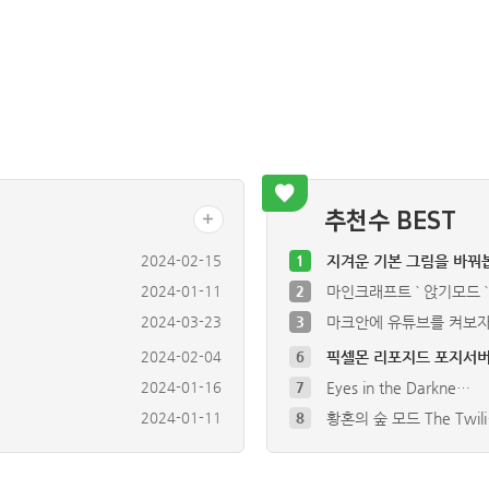
추천수 BEST
2024-02-15
1
지겨운 기본 그림을 바꿔
2024-01-11
2
마인크래프트 ` 앉기모드 ` 
2024-03-23
3
마크안에 유튜브를 켜보자
2024-02-04
6
픽셀몬 리포지드 포지서버
2024-01-16
7
Eyes in the Darkne…
2024-01-11
8
황혼의 숲 모드 The Twil
2024-01-11
9
죽으면 비석으로 남습니다.
2024-02-04
10
보스 모드 L_Ender 's …