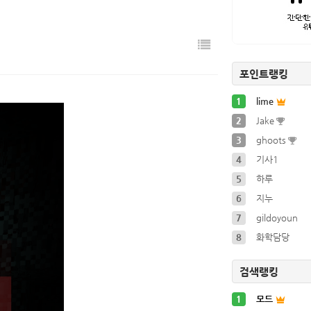
c…
2024-01-11
처음 …
2024-01-11
 만들기 …
2024-01-14
포인트랭킹
1
lime
2
Jake
3
ghoots
4
기사1
5
하루
6
지누
7
gildoyoun
8
화학담당
검색랭킹
1
모드