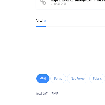
https://www.curseforge.com/minecra
7205회 연결
댓글
0
전체
Forge
NeoForge
Fabric
Total 29건
1 페이지