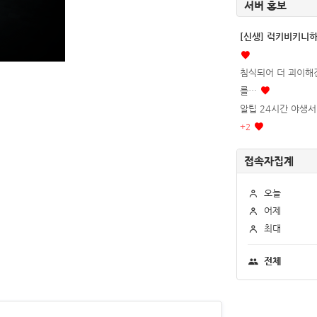
서버 홍보
[신생] 럭키비키니
침식되어 더 괴이해진
를…
알팁 24시간 야생서버
+
2
접속자집계
오늘
어제
최대
전체