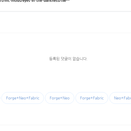
ft/mc-mods/eyes-in-the-darkness/file…
등록된 댓글이 없습니다.
Forge+Neo+Fabric
Forge+Neo
Forge+Fabric
Neo+Fabr