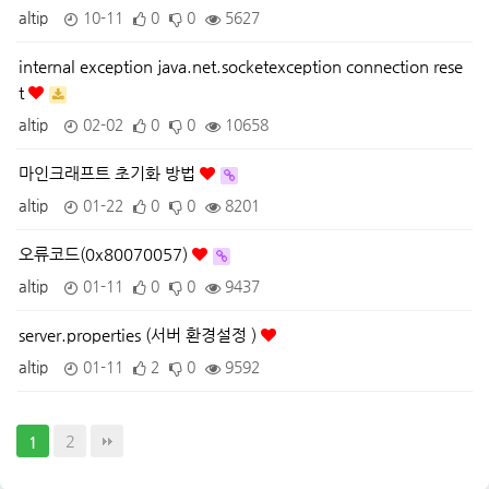
altip
10-11
0
0
5627
internal exception java.net.socketexception connection rese
t
altip
02-02
0
0
10658
마인크래프트 초기화 방법
altip
01-22
0
0
8201
오류코드(0x80070057)
altip
01-11
0
0
9437
server.properties (서버 환경설정 )
altip
01-11
2
0
9592
2
1