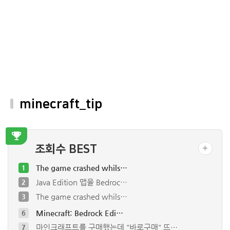
minecraft_tip
조회수 BEST
The game crashed whils…
1
Java Edition 맵을 Bedroc…
2
The game crashed whils…
3
Minecraft: Bedrock Edi…
6
마인크래프트를 구매했는데 "바로구매" 뜨…
7