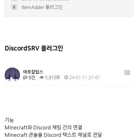
ItemAdder 플러그인
8
ustom Items Plugin - E…
9
Citizens
10
Dynmap®
4
EconomyShopGUI 플러그인
5
DiscordSRV 플러그인
DorpHead 플러그인
6
아포칼립스
0건
5,910회
24-01-11 21:47
기능
Minecraft와 Discord 채팅 간의 연결
Minecraft 콘솔을 Discord 텍스트 채널로 전달