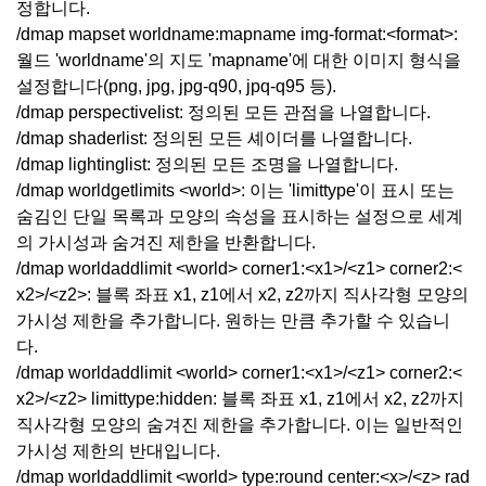
정합니다.
/dmap mapset worldname:mapname img-format:<format>:
월드 'worldname'의 지도 'mapname'에 대한 이미지 형식을
설정합니다(png, jpg, jpg-q90, jpq-q95 등).
/dmap perspectivelist: 정의된 모든 관점을 나열합니다.
/dmap shaderlist: 정의된 모든 셰이더를 나열합니다.
/dmap lightinglist: 정의된 모든 조명을 나열합니다.
/dmap worldgetlimits <world>: 이는 'limittype'이 표시 또는
숨김인 단일 목록과 모양의 속성을 표시하는 설정으로 세계
의 가시성과 숨겨진 제한을 반환합니다.
/dmap worldaddlimit <world> corner1:<x1>/<z1> corner2:<
x2>/<z2>: 블록 좌표 x1, z1에서 x2, z2까지 직사각형 모양의
가시성 제한을 추가합니다. 원하는 만큼 추가할 수 있습니
다.
/dmap worldaddlimit <world> corner1:<x1>/<z1> corner2:<
x2>/<z2> limittype:hidden: 블록 좌표 x1, z1에서 x2, z2까지
직사각형 모양의 숨겨진 제한을 추가합니다. 이는 일반적인
가시성 제한의 반대입니다.
/dmap worldaddlimit <world> type:round center:<x>/<z> rad