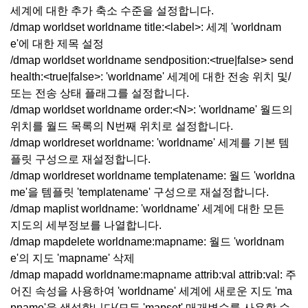
세계에 대한 추가 축소 수준을 설정합니다.
/dmap worldset worldname title:<label>: 세계 'worldnam
e'에 대한 제목 설정
/dmap worldset worldname sendposition:<true|false> send
health:<true|false>: 'worldname' 세계에 대한 전송 위치 및/
또는 전송 상태 플래그를 설정합니다.
/dmap worldset worldname order:<N>: 'worldname' 월드의
위치를 월드 목록의 N번째 위치로 설정합니다.
/dmap worldreset worldname: 'worldname' 세계를 기본 템
플릿 구성으로 재설정합니다.
/dmap worldreset worldname templatename: 월드 'worldna
me'을 템플릿 'templatename' 구성으로 재설정합니다.
/dmap maplist worldname: 'worldname' 세계에 대한 모든
지도의 세부정보를 나열합니다.
/dmap mapdelete worldname:mapname: 월드 'worldnam
e'의 지도 'mapname' 삭제
/dmap mapadd worldname:mapname attrib:val attrib:val: 주
어진 속성을 사용하여 'worldname' 세계에 새로운 지도 'ma
pname'을 생성합니다(모든 'mapset' 매개변수를 사용할 수