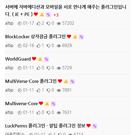
서버에 자바에디션과 모바일을 서로 만나게 해주는 플러그인입니
다. ( JE + PE )
+3
altip
01-17
2
0
57202
BlockLocker 상자잠금 플러그인
altip
02-16
1
0
6929
WorldGuard
altip
01-11
0
0
5729
MultiVerse-Core 플러그인
altip
01-11
1
0
7891
Multiverse-Core
altip
01-11
0
0
7631
LuckPerms 플러그인 - 알팁 플러그인 정보
아포칼립스
01-11
2
0
6713