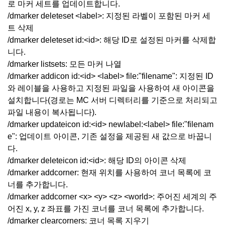
로 마커 세트를 업데이트합니다.
/dmarker deleteset <label>: 지정된 라벨이 포함된 마커 세
트 삭제
/dmarker deleteset id:<id>: 해당 ID로 설정된 마커를 삭제합
니다.
/dmarker listsets: 모든 마커 나열
/dmarker addicon id:<id> <label> file:"filename": 지정된 ID
와 레이블을 사용하고 지정된 파일을 사용하여 새 아이콘을
설치합니다(경로는 MC 서버 디렉터리를 기준으로 처리되고
파일 내용이 복사됩니다).
/dmarker updateicon id:<id> newlabel:<label> file:"filenam
e": 업데이트 아이콘, 기존 설정을 제공된 새 값으로 바꿉니
다.
/dmarker deleteicon id:<id>: 해당 ID의 아이콘 삭제
/dmarker addcorner: 현재 위치를 사용하여 코너 목록에 코
너를 추가합니다.
/dmarker addcorner <x> <y> <z> <world>: 주어진 세계의 주
어진 x, y, z 좌표를 가진 코너를 코너 목록에 추가합니다.
/dmarker clearcorners: 코너 목록 지우기