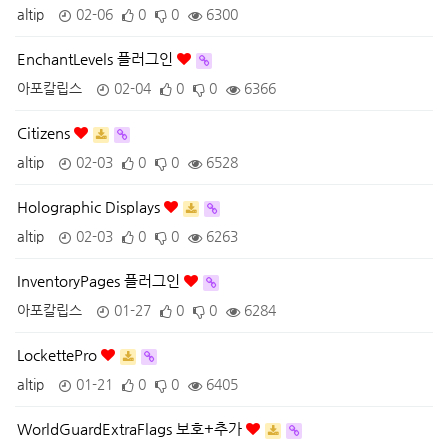
altip
02-06
0
0
6300
EnchantLevels 플러그인
아포칼립스
02-04
0
0
6366
Citizens
altip
02-03
0
0
6528
Holographic Displays
altip
02-03
0
0
6263
InventoryPages 플러그인
아포칼립스
01-27
0
0
6284
LockettePro
altip
01-21
0
0
6405
WorldGuardExtraFlags 보호+추가