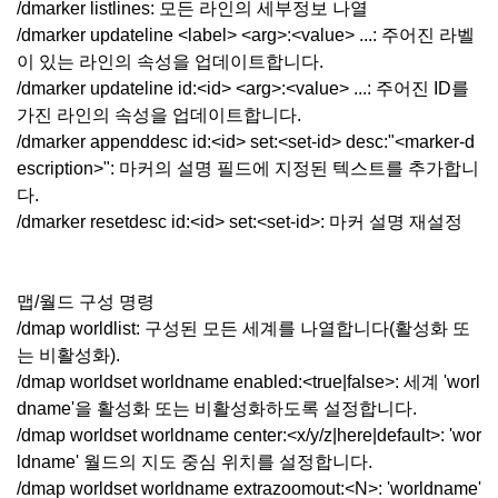
/dmarker listlines: 모든 라인의 세부정보 나열
/dmarker updateline <label> <arg>:<value> ...: 주어진 라벨
이 있는 라인의 속성을 업데이트합니다.
/dmarker updateline id:<id> <arg>:<value> ...: 주어진 ID를
가진 라인의 속성을 업데이트합니다.
/dmarker appenddesc id:<id> set:<set-id> desc:"<marker-d
escription>": 마커의 설명 필드에 지정된 텍스트를 추가합니
다.
/dmarker resetdesc id:<id> set:<set-id>: 마커 설명 재설정
맵/월드 구성 명령
/dmap worldlist: 구성된 모든 세계를 나열합니다(활성화 또
는 비활성화).
/dmap worldset worldname enabled:<true|false>: 세계 'worl
dname'을 활성화 또는 비활성화하도록 설정합니다.
/dmap worldset worldname center:<x/y/z|here|default>: 'wor
ldname' 월드의 지도 중심 위치를 설정합니다.
/dmap worldset worldname extrazoomout:<N>: 'worldname'