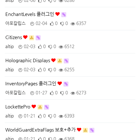
altip
02-06
0
0
6286
EnchantLevels 플러그인
아포칼립스
02-04
0
0
6357
Citizens
altip
02-03
0
0
6512
Holographic Displays
altip
02-03
0
0
6255
InventoryPages 플러그인
아포칼립스
01-27
0
0
6273
LockettePro
altip
01-21
0
0
6393
WorldGuardExtraFlags 보호+추가
altip
01-21
0
0
6368