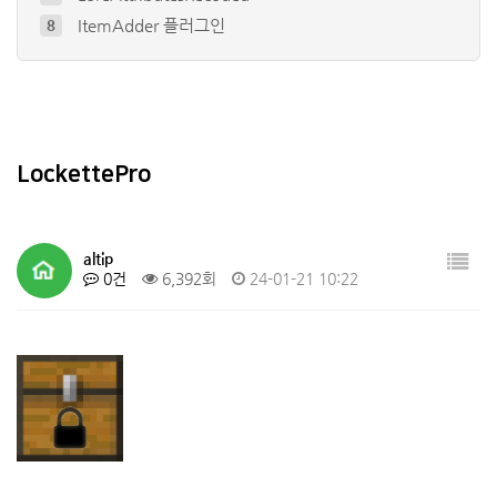
ItemAdder 플러그인
8
ustom Items Plugin - E…
9
Citizens
10
Dynmap®
4
EconomyShopGUI 플러그인
5
LockettePro
altip
0건
6,392회
24-01-21 10:22