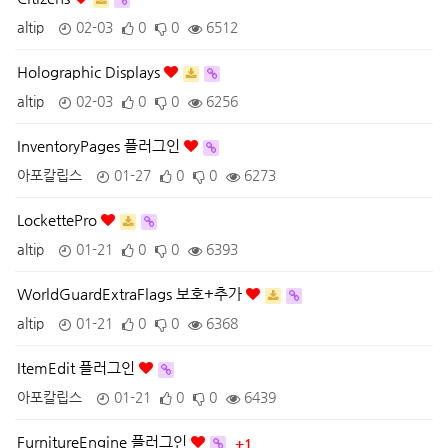
altip
02-03
0
0
6512
Holographic Displays
altip
02-03
0
0
6256
InventoryPages 플러그인
아포칼립스
01-27
0
0
6273
LockettePro
altip
01-21
0
0
6393
WorldGuardExtraFlags 보호+추가
altip
01-21
0
0
6368
ItemEdit 플러그인
아포칼립스
01-21
0
0
6439
FurnitureEngine 플러그인
+1