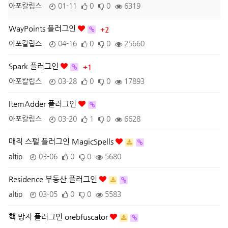
아포칼립스
01-11
0
0
6319
WayPoints 플러그인
+2
아포칼립스
04-16
0
0
25660
Spark 플러그인
+1
아포칼립스
03-28
0
0
17893
ItemAdder 플러그인
아포칼립스
03-20
1
0
6628
매직 스펠 플러그인 MagicSpells
altip
03-06
0
0
5680
Residence 부동산 플러그인
altip
03-05
0
0
5583
핵 방지 플러그인 orebfuscator