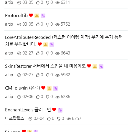
altip
03-05
0
0
6311
ProtocolLib
altip
03-05
0
0
5752
LoreAttributesRecoded (커스텀 아이템 제작) 무기에 추가 능력
치를 부여합니다.
altip
02-27
0
0
6643
SkinsRestorer 서버에서 스킨을 내 마음데로
altip
02-27
0
0
5982
CMI plugin (유료)
altip
02-06
0
0
6286
EnchantLevels 플러그인
아포칼립스
02-04
0
0
6357
Citizens