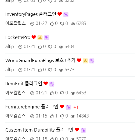
altip
02-03
0
0
6262
InventoryPages 플러그인
아포칼립스
01-27
0
0
6283
LockettePro
altip
01-21
0
0
6404
WorldGuardExtraFlags 보호+추가
altip
01-21
0
0
6373
ItemEdit 플러그인
아포칼립스
01-21
0
0
6453
FurnitureEngine 플러그인
+1
아포칼립스
01-15
1
0
14843
Custom Item Durability 플러그인
아포칼립스
01-15
0
0
5970