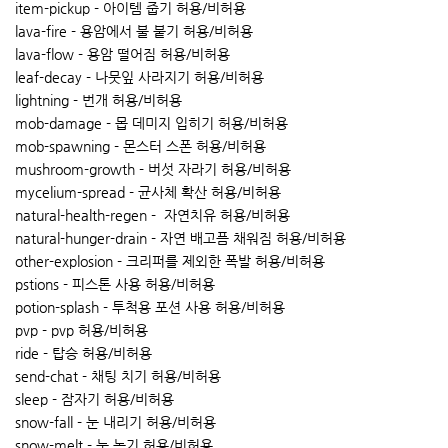
item-pickup - 아이템 줍기 허용/비허용
lava-fire - 용암에서 불 붙기 허용/비허용
lava-flow - 용암 떨어짐 허용/비허용
leaf-decay - 나뭇잎 사라지기 허용/비허용
lightning - 번개 허용/비허용
mob-damage - 몹 데미지 입히기 허용/비허용
mob-spawning - 몬스터 스폰 허용/비허용
mushroom-growth - 버섯 자라기 허용/비허용
mycelium-spread - 균사체 확산 허용/비허용
natural-health-regen - 자연치유 허용/비허용
natural-hunger-drain - 자연 배고픔 채워짐 허용/비허용
other-explosion - 크리퍼를 제외한 폭발 허용/비허용
pstions - 피스톤 사용 허용/비허용
potion-splash - 투척용 포션 사용 허용/비허용
pvp - pvp 허용/비허용
ride - 탑승 허용/비허용
send-chat - 채팅 치기 허용/비허용
sleep - 잠자기 허용/비허용
snow-fall - 눈 내리기 허용/비허용
snow-melt - 눈 녹기 허용/비허용