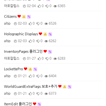
아포칼립스
02-04
0
0
6365
Citizens
altip
02-03
0
0
6526
Holographic Displays
altip
02-03
0
0
6262
InventoryPages 플러그인
아포칼립스
01-27
0
0
6283
LockettePro
altip
01-21
0
0
6404
WorldGuardExtraFlags 보호+추가
altip
01-21
0
0
6373
ItemEdit 플러그인