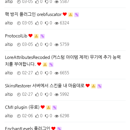
altip
03-05
0
0
5587
핵 방지 플러그인 orebfuscator
altip
03-05
0
0
6324
ProtocolLib
altip
03-05
0
0
5759
LoreAttributesRecoded (커스텀 아이템 제작) 무기에 추가 능력
치를 부여합니다.
altip
02-27
0
0
6655
SkinsRestorer 서버에서 스킨을 내 마음데로
altip
02-27
0
0
5992
CMI plugin (유료)
altip
02-06
0
0
6298
EnchantLevels 플러그인