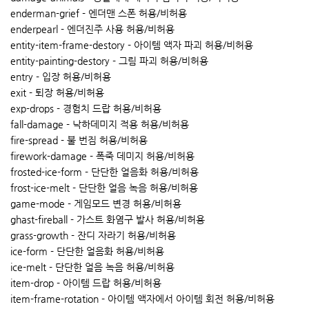
enderman-grief - 엔더맨 스폰 허용/비허용
enderpearl - 엔더진주 사용 허용/비허용
entity-item-frame-destory - 아이템 액자 파괴 허용/비허용
entity-painting-destory - 그림 파괴 허용/비허용
entry - 입장 허용/비허용
exit - 퇴장 허용/비허용
exp-drops - 경험치 드랍 허용/비허용
fall-damage - 낙하데미지 적용 허용/비허용
fire-spread - 불 번짐 허용/비허용
firework-damage - 폭죽 데미지 허용/비허용
frosted-ice-form - 단단한 얼음화 허용/비허용
frost-ice-melt - 단단한 얼음 녹음 허용/비허용
game-mode - 게임모드 변경 허용/비허용
ghast-fireball - 가스트 화염구 발사 허용/비허용
grass-growth - 잔디 자라기 허용/비허용
ice-form - 단단한 얼음화 허용/비허용
ice-melt - 단단한 얼음 녹음 허용/비허용
item-drop - 아이템 드랍 허용/비허용
item-frame-rotation - 아이템 액자에서 아이템 회전 허용/비허용